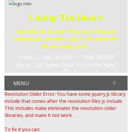
Cường Tín Doors
Cửa thép vân gỗ, cửa Romand giả đồng, cửa
nhựa giả gỗ, cửa nhôm nguyên tấm, tranh kính
3D, cửa chống muỗi…
Hotline :
.0987 39 38 61 –
.0986 28 28 69
Địa chỉ : 116 Trường Chinh, TP. Vinh, tỉnh Nghệ
An
MENU
Revolution Slider Error: You have some jquery.js library
include that comes after the revolution files js include.
This includes make eliminates the revolution slider
libraries, and make it not work.
To fix it you can: