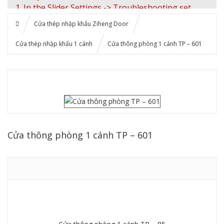
1. In the Slider Settings -> Troubleshooting set
option:
Put JS Includes To Body
option to true.
Cửa thép nhập khẩu Ziheng Door
2. Find the double jquery.js include and remove it.
Cửa thép nhập khẩu 1 cánh
Cửa thông phòng 1 cánh TP – 601
Cửa thông phòng 1 cánh TP – 601