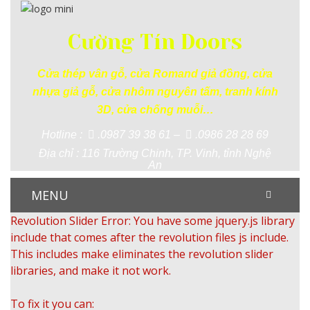
Cường Tín Doors
Cửa thép vân gỗ, cửa Romand giả đồng, cửa
nhựa giả gỗ, cửa nhôm nguyên tấm, tranh kính
3D, cửa chống muỗi…
Hotline :
.0987 39 38 61 –
.0986 28 28 69
Địa chỉ : 116 Trường Chinh, TP. Vinh, tỉnh Nghệ
An
MENU
Revolution Slider Error: You have some jquery.js library
include that comes after the revolution files js include.
This includes make eliminates the revolution slider
libraries, and make it not work.
To fix it you can: