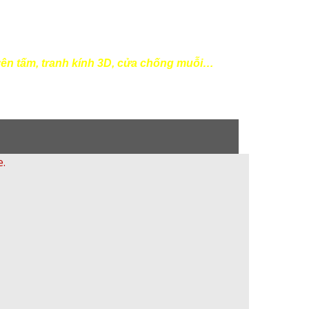
ên tấm, tranh kính 3D, cửa chống muỗi…
28 69
 Nghệ An
e.