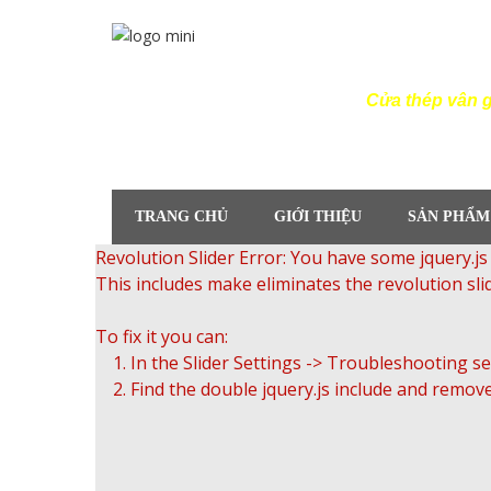
Cửa thép vân 
TRANG CHỦ
GIỚI THIỆU
SẢN PHẨM
Revolution Slider Error: You have some jquery.js l
This includes make eliminates the revolution slid
To fix it you can:
1. In the Slider Settings -> Troubleshooting se
2. Find the double jquery.js include and remove 