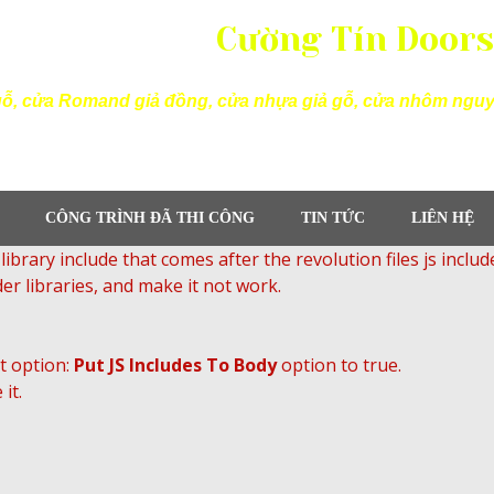
Cường Tín Doors
gỗ, cửa Romand giả đồng, cửa nhựa giả gỗ, cửa nhôm nguy
Hotline :
.0987 39 38 61 –
.0986 28 
Địa chỉ : 116 Trường Chinh, TP. Vinh, tỉnh
CÔNG TRÌNH ĐÃ THI CÔNG
TIN TỨC
LIÊN HỆ
ibrary include that comes after the revolution files js includ
er libraries, and make it not work.
t option:
Put JS Includes To Body
option to true.
it.